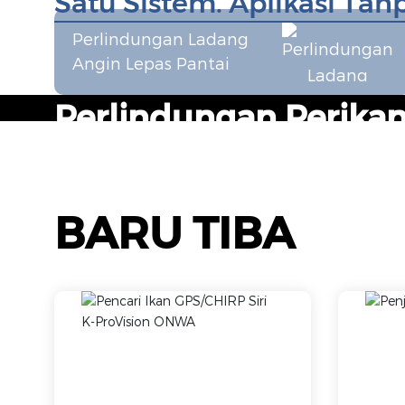
Satu Sistem. Aplikasi Tan
Perlindungan Ladang
Angin Lepas Pantai
Perlindungan Perika
Memantau penangkapan ikan tanpa kebenaran d
mengesan gangguan ke dalam zon penternakan
BARU TIBA
lihat lebih banyak