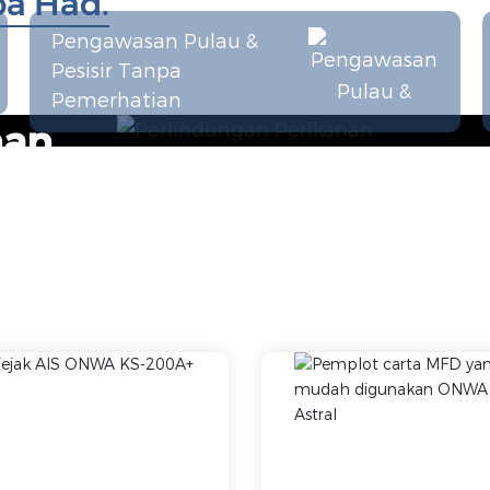
pa Had.
Pengawasan Pulau &
Pesisir Tanpa
Pemerhatian
nan
an menyokong akuakultur lestari dengan
.