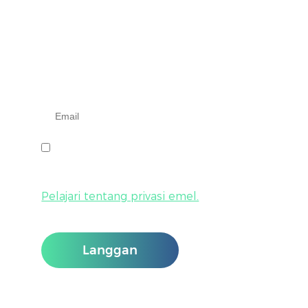
Daftar Untuk Be
Masukkan alamat e-mel anda di bawah.
Saya bersetuju untuk menerima berita dan maklumat 
Anda boleh membatalkan langganan kapan saja denga
Pelajari tentang privasi emel.