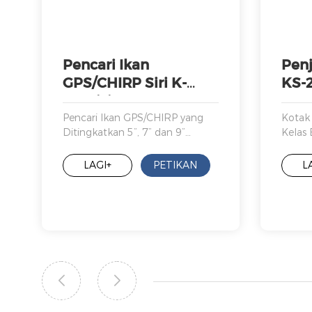
Pencari Ikan
Pen
GPS/CHIRP Siri K-
KS-
ProVision ONWA
Pencari Ikan GPS/CHIRP yang
Kotak
Ditingkatkan 5”, 7” dan 9”
Kelas 
dengan Skrin Sentuh Ultra
Sensitif serta Antara Muka
LAGI+
PETIKAN
L
Papan Kekunci Tradisional