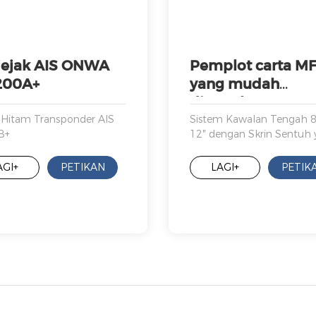
jejak AIS ONWA
Pemplot carta M
200A+
yang mudah
digunakan ONWA
Astral
 Hitam Transponder AIS
Sistem Kawalan Tengah 8
B+
12″ dengan Skrin Sentuh 
Sangat Responsif serta P
Kekunci Tradisional
AGI+
PETIKAN
LAGI+
PETIK