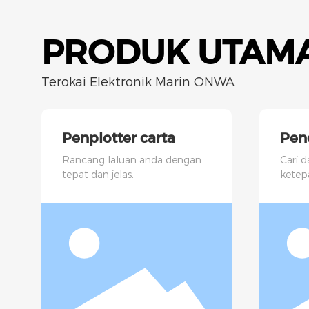
PRODUK UTAM
Terokai Elektronik Marin ONWA
Penplotter carta
Penc
Rancang laluan anda dengan
Cari d
tepat dan jelas.
ketep
luar b