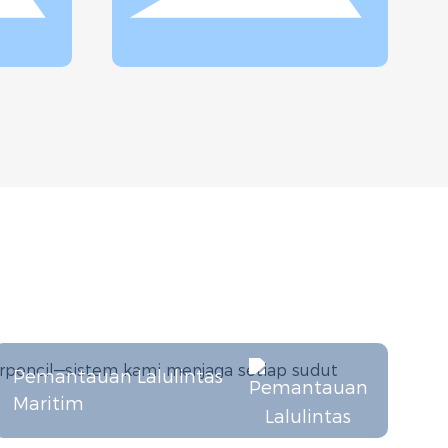
erpencil—sistem kami menjaga setiap sudut
Pemantauan Lalulintas
Maritim