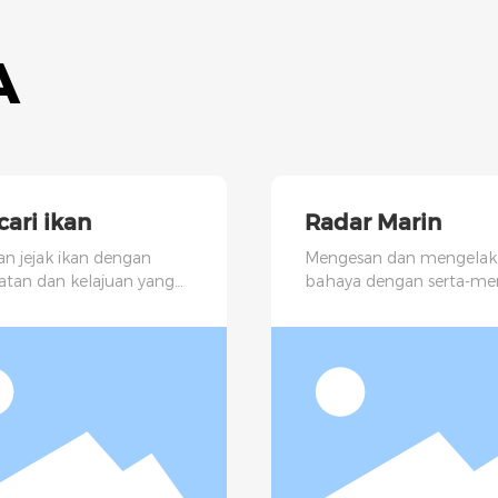
A
ari ikan
Radar Marin
an jejak ikan dengan
Mengesan dan mengelak
atan dan kelajuan yang
bahaya dengan serta-me
iasa.
dan berkesan.